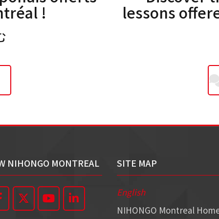
réal !
lessons offe
む
!
W NIHONGO MONTREAL
SITE MAP
English
NIHONGO Montreal Hom