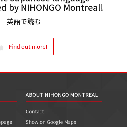
red by NIHONGO Montreal!
英語で読む
Find out more!
ABOUT NIHONGO MONTREAL
Contact
epage
Show on Google Maps