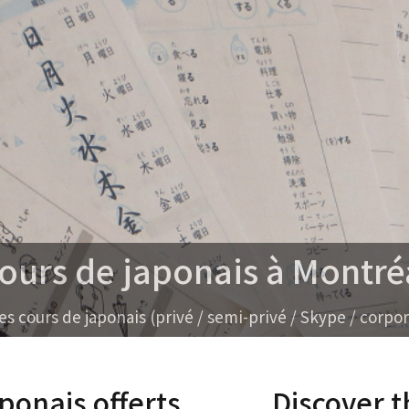
urs de japonais à Montréa
ours de japonais (privé / semi-privé / Skype / corporati
ponais offerts
Discover 