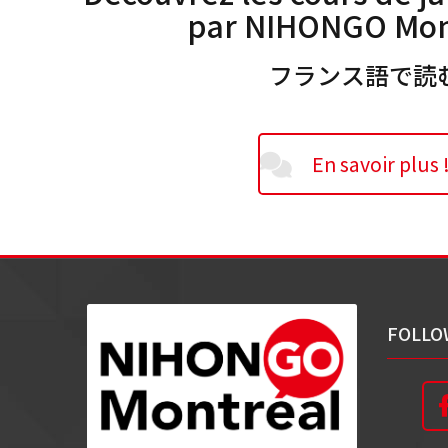
par NIHONGO Mont
フランス語で読
En savoir plus 
FOLLO